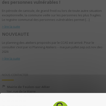
des personnes vulnérables !
En période de canicule, de grand froid ou lors de toute autre situation
exceptionnelle, la commune veille sur les personnes les plus fragiles.
Le registre communal des personnes vulnérables permet […]
> lire la suite
NOUVEAUTE
Le planning des ateliers proposés par le CCAS est arrivé. Pour le
consulter c’est par ici Planning Ateliers – mai.juin.juillet.sep.oct.nov.dec-
2026
> lire la suite
NOUS CONTACTER
Mairie de Toulon-sur-Allier
1ter, rue de la Mairie
03400 TOULON-SUR-ALLIER
04 70 35 13 40
04 70 35 13 49