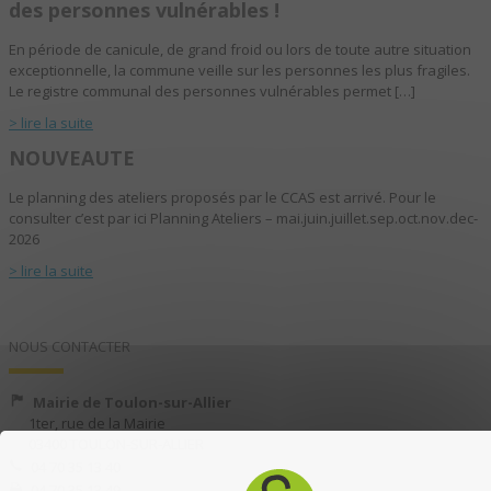
des personnes vulnérables !
En période de canicule, de grand froid ou lors de toute autre situation
exceptionnelle, la commune veille sur les personnes les plus fragiles.
Le registre communal des personnes vulnérables permet […]
> lire la suite
NOUVEAUTE
Le planning des ateliers proposés par le CCAS est arrivé. Pour le
consulter c’est par ici Planning Ateliers – mai.juin.juillet.sep.oct.nov.dec-
2026
> lire la suite
NOUS CONTACTER
Mairie de Toulon-sur-Allier
1ter, rue de la Mairie
03400 TOULON-SUR-ALLIER
04 70 35 13 40
04 70 35 13 49