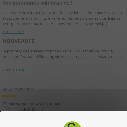
des personnes vulnérables !
En période de canicule, de grand froid ou lors de toute autre situation
exceptionnelle, la commune veille sur les personnes les plus fragiles.
Le registre communal des personnes vulnérables permet […]
> lire la suite
NOUVEAUTE
Le planning des ateliers proposés par le CCAS est arrivé. Pour le
consulter c’est par ici Planning Ateliers – mai.juin.juillet.sep.oct.nov.dec-
2026
> lire la suite
NOUS CONTACTER
Mairie de Toulon-sur-Allier
1ter, rue de la Mairie
03400 TOULON-SUR-ALLIER
04 70 35 13 40
04 70 35 13 49