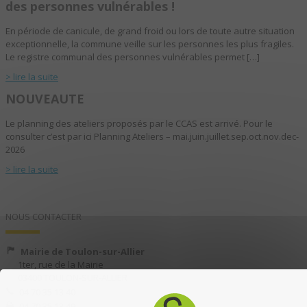
des personnes vulnérables !
En période de canicule, de grand froid ou lors de toute autre situation
exceptionnelle, la commune veille sur les personnes les plus fragiles.
Le registre communal des personnes vulnérables permet […]
> lire la suite
NOUVEAUTE
Le planning des ateliers proposés par le CCAS est arrivé. Pour le
consulter c’est par ici Planning Ateliers – mai.juin.juillet.sep.oct.nov.dec-
2026
> lire la suite
NOUS CONTACTER
Mairie de Toulon-sur-Allier
1ter, rue de la Mairie
03400 TOULON-SUR-ALLIER
04 70 35 13 40
04 70 35 13 49