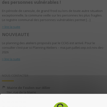
des personnes vulnérables !
En période de canicule, de grand froid ou lors de toute autre situation
exceptionnelle, la commune veille sur les personnes les plus fragiles.
Le registre communal des personnes vulnérables permet […]
> lire la suite
NOUVEAUTE
Le planning des ateliers proposés par le CCAS est arrivé. Pour le
consulter c’est par ici Planning Ateliers – mai.juin.juillet.sep.oct.nov.dec-
2026
> lire la suite
NOUS CONTACTER
Mairie de Toulon-sur-Allier
1ter, rue de la Mairie
03400 TOULON-SUR-ALLIER
04 70 35 13 40
04 70 35 13 49