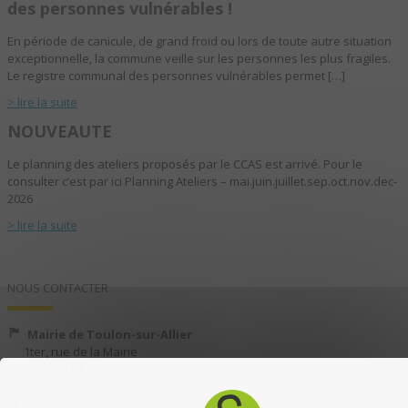
des personnes vulnérables !
En période de canicule, de grand froid ou lors de toute autre situation
exceptionnelle, la commune veille sur les personnes les plus fragiles.
Le registre communal des personnes vulnérables permet […]
> lire la suite
NOUVEAUTE
Le planning des ateliers proposés par le CCAS est arrivé. Pour le
consulter c’est par ici Planning Ateliers – mai.juin.juillet.sep.oct.nov.dec-
2026
> lire la suite
NOUS CONTACTER
Mairie de Toulon-sur-Allier
1ter, rue de la Mairie
03400 TOULON-SUR-ALLIER
04 70 35 13 40
04 70 35 13 49