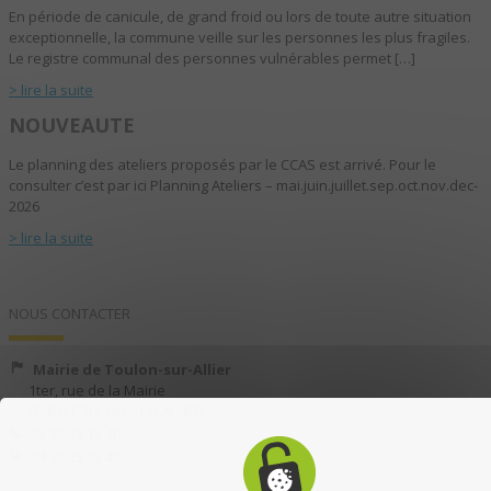
En période de canicule, de grand froid ou lors de toute autre situation
exceptionnelle, la commune veille sur les personnes les plus fragiles.
Le registre communal des personnes vulnérables permet […]
> lire la suite
NOUVEAUTE
Le planning des ateliers proposés par le CCAS est arrivé. Pour le
consulter c’est par ici Planning Ateliers – mai.juin.juillet.sep.oct.nov.dec-
2026
> lire la suite
NOUS CONTACTER
Mairie de Toulon-sur-Allier
1ter, rue de la Mairie
03400 TOULON-SUR-ALLIER
04 70 35 13 40
04 70 35 13 49