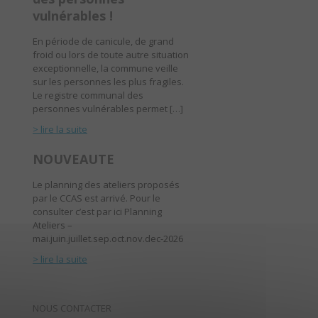
vulnérables !
En période de canicule, de grand
froid ou lors de toute autre situation
exceptionnelle, la commune veille
sur les personnes les plus fragiles.
Le registre communal des
personnes vulnérables permet […]
> lire la suite
NOUVEAUTE
Le planning des ateliers proposés
par le CCAS est arrivé. Pour le
consulter c’est par ici Planning
Ateliers –
mai.juin.juillet.sep.oct.nov.dec-2026
> lire la suite
NOUS CONTACTER