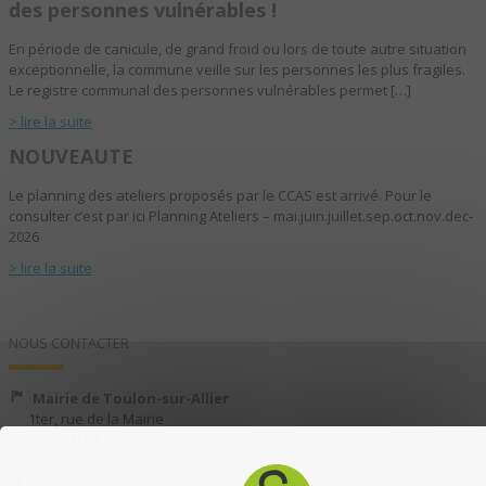
des personnes vulnérables !
En période de canicule, de grand froid ou lors de toute autre situation
exceptionnelle, la commune veille sur les personnes les plus fragiles.
Le registre communal des personnes vulnérables permet […]
> lire la suite
NOUVEAUTE
Le planning des ateliers proposés par le CCAS est arrivé. Pour le
consulter c’est par ici Planning Ateliers – mai.juin.juillet.sep.oct.nov.dec-
2026
> lire la suite
NOUS CONTACTER
Mairie de Toulon-sur-Allier
1ter, rue de la Mairie
03400 TOULON-SUR-ALLIER
04 70 35 13 40
04 70 35 13 49