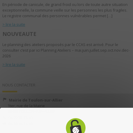
En période de canicule, de grand froid ou lors de toute autre situation
exceptionnelle, la commune veille sur les personnes les plus fragiles.
Le registre communal des personnes vulnérables permet […]
> lire la suite
NOUVEAUTE
Le planning des ateliers proposés par le CCAS est arrivé. Pour le
consulter c’est par ici Planning Ateliers – mai.juin.juillet.sep.oct.nov.dec-
2026
> lire la suite
NOUS CONTACTER
Mairie de Toulon-sur-Allier
1ter, rue de la Mairie
03400 TOULON-SUR-ALLIER
04 70 35 13 40
04 70 35 13 49