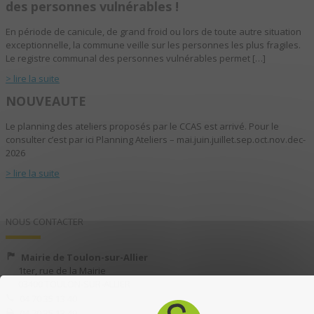
des personnes vulnérables !
En période de canicule, de grand froid ou lors de toute autre situation
exceptionnelle, la commune veille sur les personnes les plus fragiles.
Le registre communal des personnes vulnérables permet […]
> lire la suite
NOUVEAUTE
Le planning des ateliers proposés par le CCAS est arrivé. Pour le
consulter c’est par ici Planning Ateliers – mai.juin.juillet.sep.oct.nov.dec-
2026
> lire la suite
NOUS CONTACTER
Mairie de Toulon-sur-Allier
1ter, rue de la Mairie
03400 TOULON-SUR-ALLIER
04 70 35 13 40
04 70 35 13 49