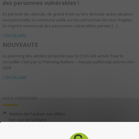
des personnes vulnérables !
En période de canicule, de grand froid ou lors de toute autre situation
exceptionnelle, la commune veille sur les personnes les plus fragiles.
Le registre communal des personnes vulnérables permet […]
> lire la suite
NOUVEAUTE
Le planning des ateliers proposés par le CCAS est arrivé. Pour le
consulter c’est par ici Planning Ateliers – mai.juin.juillet.sep.oct.nov.dec-
2026
> lire la suite
NOUS CONTACTER
Mairie de Toulon-sur-Allier
1ter, rue de la Mairie
03400 TOULON-SUR-ALLIER
04 70 35 13 40
04 70 35 13 49