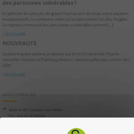
des personnes vulnérables !
En période de canicule, de grand froid ou lors de toute autre situation
exceptionnelle, la commune veille sur les personnes les plus fragiles.
Le registre communal des personnes vulnérables permet […]
> lire la suite
NOUVEAUTE
Le planning des ateliers proposés par le CCAS est arrivé. Pour le
consulter c’est par ici Planning Ateliers – mai.juin.juillet.sep.oct.nov.dec-
2026
> lire la suite
NOUS CONTACTER
Mairie de Toulon-sur-Allier
1ter, rue de la Mairie
03400 TOULON-SUR-ALLIER
04 70 35 13 40
04 70 35 13 49