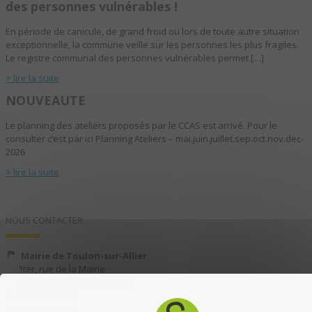
des personnes vulnérables !
En période de canicule, de grand froid ou lors de toute autre situation
exceptionnelle, la commune veille sur les personnes les plus fragiles.
Le registre communal des personnes vulnérables permet […]
> lire la suite
NOUVEAUTE
Le planning des ateliers proposés par le CCAS est arrivé. Pour le
consulter c’est par ici Planning Ateliers – mai.juin.juillet.sep.oct.nov.dec-
2026
> lire la suite
NOUS CONTACTER
Mairie de Toulon-sur-Allier
1ter, rue de la Mairie
03400 TOULON-SUR-ALLIER
04 70 35 13 40
04 70 35 13 49