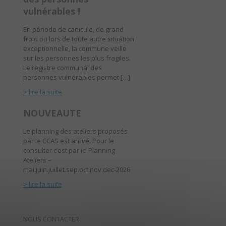
vulnérables !
En période de canicule, de grand
froid ou lors de toute autre situation
exceptionnelle, la commune veille
sur les personnes les plus fragiles.
Le registre communal des
personnes vulnérables permet […]
> lire la suite
NOUVEAUTE
Le planning des ateliers proposés
par le CCAS est arrivé. Pour le
consulter c’est par ici Planning
Ateliers –
mai.juin.juillet.sep.oct.nov.dec-2026
> lire la suite
NOUS CONTACTER