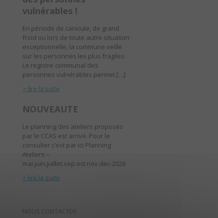
vulnérables !
En période de canicule, de grand
froid ou lors de toute autre situation
exceptionnelle, la commune veille
sur les personnes les plus fragiles.
Le registre communal des
personnes vulnérables permet […]
> lire la suite
NOUVEAUTE
Le planning des ateliers proposés
par le CCAS est arrivé. Pour le
consulter c’est par ici Planning
Ateliers –
mai.juin.juillet.sep.oct.nov.dec-2026
> lire la suite
NOUS CONTACTER