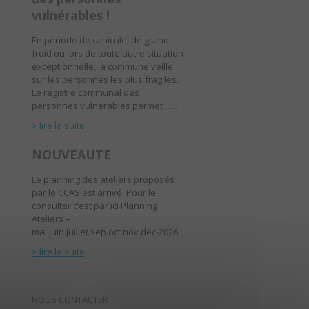
vulnérables !
En période de canicule, de grand
froid ou lors de toute autre situation
exceptionnelle, la commune veille
sur les personnes les plus fragiles.
Le registre communal des
personnes vulnérables permet […]
> lire la suite
NOUVEAUTE
Le planning des ateliers proposés
par le CCAS est arrivé. Pour le
consulter c’est par ici Planning
Ateliers –
mai.juin.juillet.sep.oct.nov.dec-2026
> lire la suite
NOUS CONTACTER