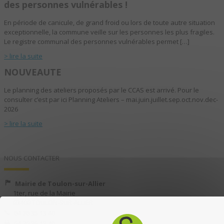
des personnes vulnérables !
En période de canicule, de grand froid ou lors de toute autre situation
exceptionnelle, la commune veille sur les personnes les plus fragiles.
Le registre communal des personnes vulnérables permet […]
> lire la suite
NOUVEAUTE
Le planning des ateliers proposés par le CCAS est arrivé. Pour le
consulter c’est par ici Planning Ateliers – mai.juin.juillet.sep.oct.nov.dec-
2026
> lire la suite
NOUS CONTACTER
Mairie de Toulon-sur-Allier
1ter, rue de la Mairie
03400 TOULON-SUR-ALLIER
04 70 35 13 40
04 70 35 13 49