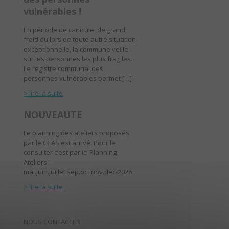
vulnérables !
En période de canicule, de grand
froid ou lors de toute autre situation
exceptionnelle, la commune veille
sur les personnes les plus fragiles.
Le registre communal des
personnes vulnérables permet […]
> lire la suite
NOUVEAUTE
Le planning des ateliers proposés
par le CCAS est arrivé. Pour le
consulter c’est par ici Planning
Ateliers –
mai.juin.juillet.sep.oct.nov.dec-2026
> lire la suite
NOUS CONTACTER