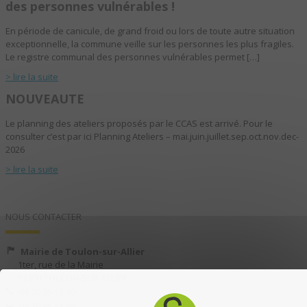
des personnes vulnérables !
En période de canicule, de grand froid ou lors de toute autre situation
exceptionnelle, la commune veille sur les personnes les plus fragiles.
Le registre communal des personnes vulnérables permet […]
> lire la suite
NOUVEAUTE
Le planning des ateliers proposés par le CCAS est arrivé. Pour le
consulter c’est par ici Planning Ateliers – mai.juin.juillet.sep.oct.nov.dec-
2026
> lire la suite
NOUS CONTACTER
Mairie de Toulon-sur-Allier
1ter, rue de la Mairie
03400 TOULON-SUR-ALLIER
04 70 35 13 40
04 70 35 13 49