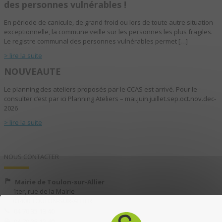
des personnes vulnérables !
En période de canicule, de grand froid ou lors de toute autre situation
exceptionnelle, la commune veille sur les personnes les plus fragiles.
Le registre communal des personnes vulnérables permet […]
> lire la suite
NOUVEAUTE
Le planning des ateliers proposés par le CCAS est arrivé. Pour le
consulter c’est par ici Planning Ateliers – mai.juin.juillet.sep.oct.nov.dec-
2026
> lire la suite
NOUS CONTACTER
Mairie de Toulon-sur-Allier
1ter, rue de la Mairie
03400 TOULON-SUR-ALLIER
04 70 35 13 40
04 70 35 13 49