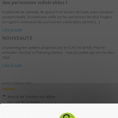
des personnes vulnérables !
En période de canicule, de grand froid ou lors de toute autre situation
exceptionnelle, la commune veille sur les personnes les plus fragiles.
Le registre communal des personnes vulnérables permet […]
> lire la suite
NOUVEAUTE
Le planning des ateliers proposés par le CCAS est arrivé. Pour le
consulter c’est par ici Planning Ateliers – mai.juin.juillet.sep.oct.nov.dec-
2026
> lire la suite
NOUS CONTACTER
Mairie de Toulon-sur-Allier
1ter, rue de la Mairie
03400 TOULON-SUR-ALLIER
04 70 35 13 40
04 70 35 13 49