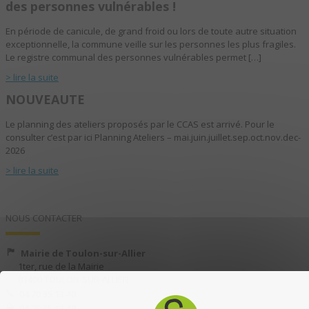
des personnes vulnérables !
En période de canicule, de grand froid ou lors de toute autre situation
exceptionnelle, la commune veille sur les personnes les plus fragiles.
Le registre communal des personnes vulnérables permet […]
> lire la suite
NOUVEAUTE
Le planning des ateliers proposés par le CCAS est arrivé. Pour le
consulter c’est par ici Planning Ateliers – mai.juin.juillet.sep.oct.nov.dec-
2026
> lire la suite
NOUS CONTACTER
Mairie de Toulon-sur-Allier
1ter, rue de la Mairie
03400 TOULON-SUR-ALLIER
04 70 35 13 40
04 70 35 13 49