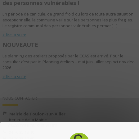
des personnes vulnérables !
En période de canicule, de grand froid ou lors de toute autre situation
exceptionnelle, la commune veille sur les personnes les plus fragiles.
Le registre communal des personnes vulnérables permet […]
> lire la suite
NOUVEAUTE
Le planning des ateliers proposés par le CCAS est arrivé. Pour le
consulter c’est par ici Planning Ateliers – mai.juin.juillet.sep.oct.nov.dec-
2026
> lire la suite
NOUS CONTACTER
Mairie de Toulon-sur-Allier
1ter, rue de la Mairie
03400 TOULON-SUR-ALLIER
04 70 35 13 40
04 70 35 13 49