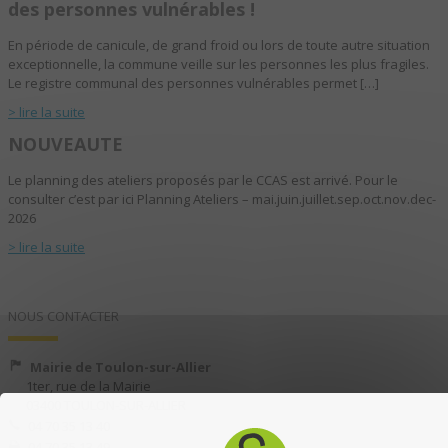
des personnes vulnérables !
En période de canicule, de grand froid ou lors de toute autre situation
exceptionnelle, la commune veille sur les personnes les plus fragiles.
Le registre communal des personnes vulnérables permet […]
> lire la suite
NOUVEAUTE
Le planning des ateliers proposés par le CCAS est arrivé. Pour le
consulter c’est par ici Planning Ateliers – mai.juin.juillet.sep.oct.nov.dec-
2026
> lire la suite
NOUS CONTACTER
Mairie de Toulon-sur-Allier
1ter, rue de la Mairie
03400 TOULON-SUR-ALLIER
04 70 35 13 40
04 70 35 13 49