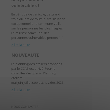
vulnérables !
En période de canicule, de grand
froid ou lors de toute autre situation
exceptionnelle, la commune veille
sur les personnes les plus fragiles.
Le registre communal des
personnes vulnérables permet […]
> lire la suite
NOUVEAUTE
Le planning des ateliers proposés
par le CCAS est arrivé. Pour le
consulter c’est par ici Planning
Ateliers –
mai.juin.juillet.sep.oct.nov.dec-2026
> lire la suite
NOUS CONTACTER