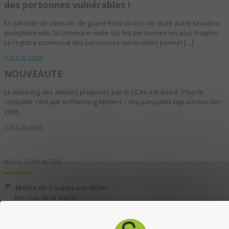
des personnes vulnérables !
En période de canicule, de grand froid ou lors de toute autre situation
exceptionnelle, la commune veille sur les personnes les plus fragiles.
Le registre communal des personnes vulnérables permet […]
> lire la suite
NOUVEAUTE
Le planning des ateliers proposés par le CCAS est arrivé. Pour le
consulter c’est par ici Planning Ateliers – mai.juin.juillet.sep.oct.nov.dec-
2026
> lire la suite
NOUS CONTACTER
Mairie de Toulon-sur-Allier
1ter, rue de la Mairie
03400 TOULON-SUR-ALLIER
04 70 35 13 40
04 70 35 13 49