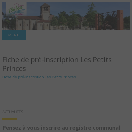
Site officiel de la commune
MENU
TOULON-SUR-
Fiche de pré-inscription Les Petits
ALLIER – SITE
Princes
OFFICIEL DE LA
Fiche de pré-inscription Les Petits Princes
COMMUNE
ACTUALITÉS
Pensez à vous inscrire au registre communal