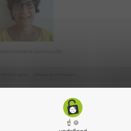
nnel municipal de Toulon-sur-Allier
.
Mentions légales
Politique de confidentialité
☝ 🍪