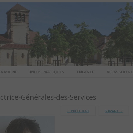
LA MAIRIE
INFOS PRATIQUES
ENFANCE
VIE ASSOCIAT
N-SUR-ALL
trice-Générales-des-Services
CIEL DE L
←
PRÉCÉDENT
SUIVANT
→