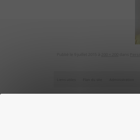
Publié le
9 juillet 2015
à
200 × 200
dans
Perso
Liens utiles
Plan du site
Administration