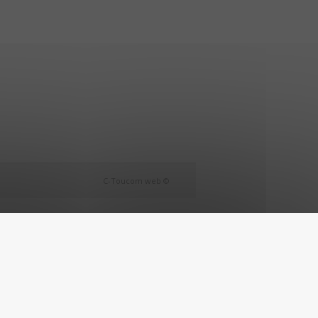
C-Toucom web ©