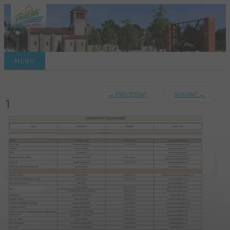
Site officiel de la commune
MENU
TOULON-SUR-
←
PRÉCÉDENT
SUIVANT
→
1
ALLIER – SITE
OFFICIEL DE LA
COMMUNE