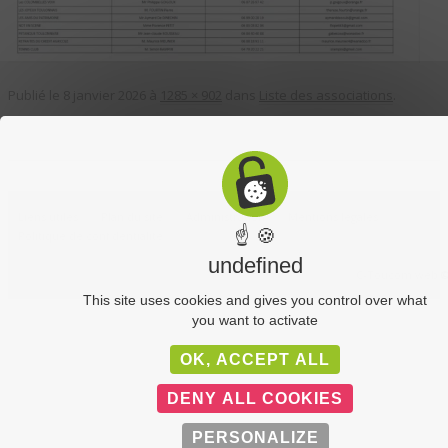
Publié le
8 janvier 2026
à
1285 × 902
dans
Liste des associations
.
Liens utiles
Plan du site
Administration
Mentions légales
☝ 🍪
Politique de confidentialité
undefined
C-Toucom web 
This site uses cookies and gives you control over what
you want to activate
OK, ACCEPT ALL
DENY ALL COOKIES
PERSONALIZE