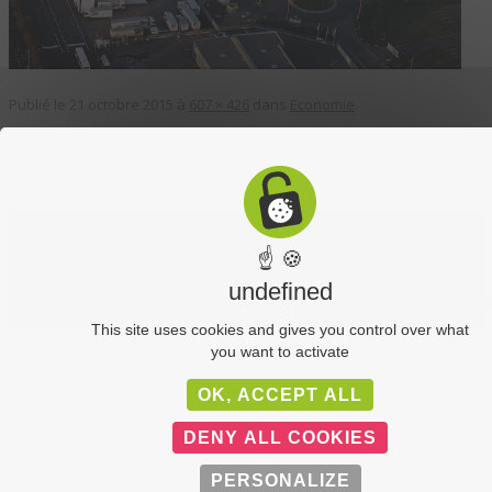
Publié le
21 octobre 2015
à
607 × 426
dans
Economie
.
Liens utiles
Plan du site
Administration
Mentions légales
☝ 🍪
Politique de confidentialité
undefined
C-Toucom web 
This site uses cookies and gives you control over what
you want to activate
OK, ACCEPT ALL
DENY ALL COOKIES
PERSONALIZE