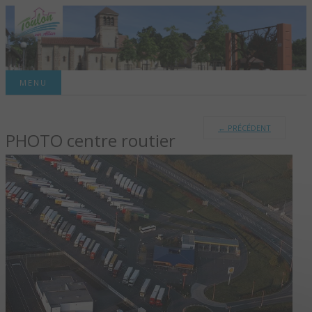
Site officiel de la commune
MENU
TOULON-SUR-
←
PRÉCÉDENT
PHOTO centre routier
ALLIER – SITE
OFFICIEL DE LA
COMMUNE