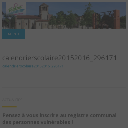
Site officiel de la commune
MENU
TOULON-SUR-
calendrierscolaire20152016_296171
ALLIER – SITE
calendrierscolaire20152016_296171
OFFICIEL DE LA
COMMUNE
ACTUALITÉS
Pensez à vous inscrire au registre communal
des personnes vulnérables !