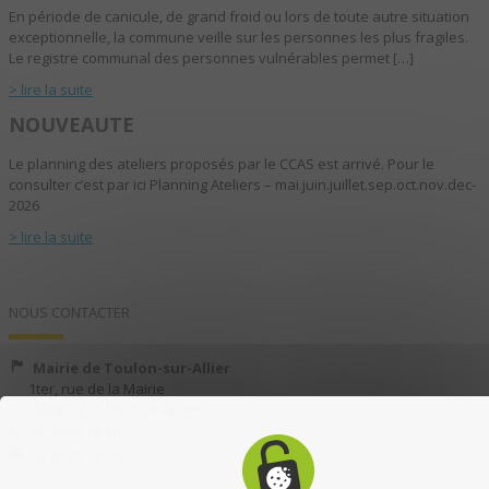
En période de canicule, de grand froid ou lors de toute autre situation
exceptionnelle, la commune veille sur les personnes les plus fragiles.
Le registre communal des personnes vulnérables permet […]
> lire la suite
NOUVEAUTE
Le planning des ateliers proposés par le CCAS est arrivé. Pour le
consulter c’est par ici Planning Ateliers – mai.juin.juillet.sep.oct.nov.dec-
2026
> lire la suite
NOUS CONTACTER
Mairie de Toulon-sur-Allier
1ter, rue de la Mairie
03400 TOULON-SUR-ALLIER
04 70 35 13 40
04 70 35 13 49