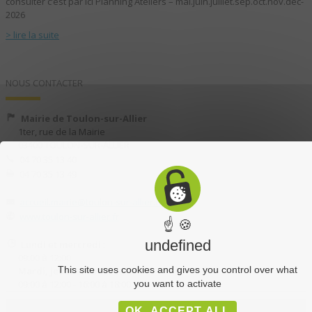
consulter c’est par ici Planning Ateliers – mai.juin.juillet.sep.oct.nov.dec-
2026
> lire la suite
NOUS CONTACTER
Mairie de Toulon-sur-Allier
1ter, rue de la Mairie
03400 TOULON-SUR-ALLIER
04 70 35 13 40
04 70 35 13 49
accueil.mairie@toulon-sur-allier.fr
www.toulon-sur-allier.fr
☝ 🍪
undefined
Lundi et mercredi :
09:00 à 12:00
This site uses cookies and gives you control over what
Mardi, jeudi et vendredi :
09:00 à 12:00 - 16:00 à 18:00
you want to activate
OK, ACCEPT ALL