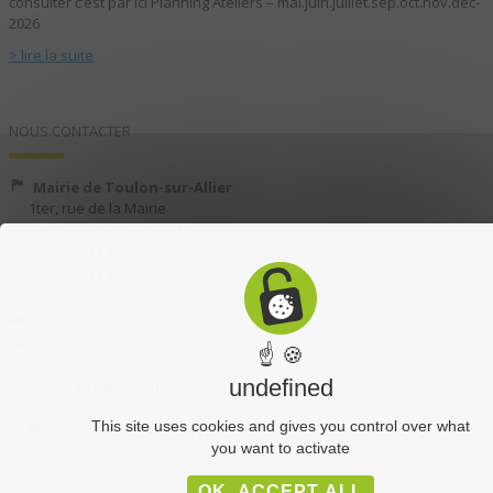
consulter c’est par ici Planning Ateliers – mai.juin.juillet.sep.oct.nov.dec-
2026
> lire la suite
NOUS CONTACTER
Mairie de Toulon-sur-Allier
1ter, rue de la Mairie
03400 TOULON-SUR-ALLIER
04 70 35 13 40
04 70 35 13 49
accueil.mairie@toulon-sur-allier.fr
www.toulon-sur-allier.fr
☝ 🍪
undefined
Lundi et mercredi :
09:00 à 12:00
This site uses cookies and gives you control over what
Mardi, jeudi et vendredi :
09:00 à 12:00 - 16:00 à 18:00
you want to activate
OK, ACCEPT ALL