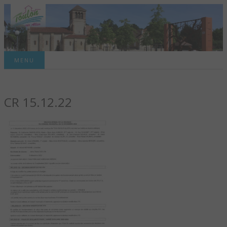
Site officiel de la commune
MENU
TOULON-SUR-
CR 15.12.22
ALLIER – SITE
OFFICIEL DE LA
COMMUNE