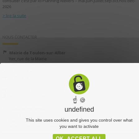
consulter c’est par ici Planning Ateliers – mai.juin.juillet.sep.oct.nov.dec-
2026
> lire la suite
NOUS CONTACTER
Mairie de Toulon-sur-Allier
1ter, rue de la Mairie
03400 TOULON-SUR-ALLIER
04 70 35 13 40
04 70 35 13 49
accueil.mairie@toulon-sur-allier.fr
www.toulon-sur-allier.fr
☝ 🍪
undefined
Lundi et mercredi :
09:00 à 12:00
This site uses cookies and gives you control over what
Mardi, jeudi et vendredi :
09:00 à 12:00 - 16:00 à 18:00
you want to activate
OK, ACCEPT ALL