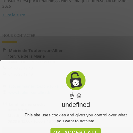
consulter c’est par ici Planning Ateliers – mai.juin.juillet.sep.oct.nov.dec-
2026
> lire la suite
NOUS CONTACTER
Mairie de Toulon-sur-Allier
1ter, rue de la Mairie
03400 TOULON-SUR-ALLIER
04 70 35 13 40
04 70 35 13 49
accueil.mairie@toulon-sur-allier.fr
www.toulon-sur-allier.fr
☝ 🍪
undefined
Lundi et mercredi :
09:00 à 12:00
This site uses cookies and gives you control over what
Mardi, jeudi et vendredi :
09:00 à 12:00 - 16:00 à 18:00
you want to activate
OK, ACCEPT ALL