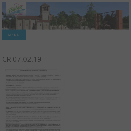
Site officiel de la commune
MENU
TOULON-SUR-
CR 07.02.19
ALLIER – SITE
OFFICIEL DE LA
COMMUNE