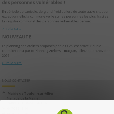
des personnes vulnérables !
En période de canicule, de grand froid ou lors de toute autre situation
exceptionnelle, la commune veille sur les personnes les plus fragiles.
Le registre communal des personnes vulnérables permet […]
> lire la suite
NOUVEAUTE
Le planning des ateliers proposés par le CCAS est arrivé. Pour le
consulter c’est par ici Planning Ateliers – mai.juin.juillet.sep.oct.nov.dec-
2026
> lire la suite
NOUS CONTACTER
Mairie de Toulon-sur-Allier
1ter, rue de la Mairie
03400 TOULON-SUR-ALLIER
04 70 35 13 40
04 70 35 13 49