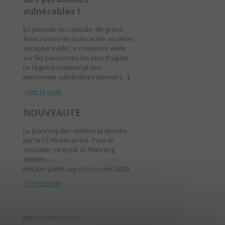
vulnérables !
En période de canicule, de grand
froid ou lors de toute autre situation
exceptionnelle, la commune veille
sur les personnes les plus fragiles.
Le registre communal des
personnes vulnérables permet […]
> lire la suite
NOUVEAUTE
Le planning des ateliers proposés
par le CCAS est arrivé. Pour le
consulter c’est par ici Planning
Ateliers –
mai.juin.juillet.sep.oct.nov.dec-2026
> lire la suite
NOUS CONTACTER