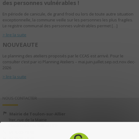
des personnes vulnérables !
En période de canicule, de grand froid ou lors de toute autre situation
exceptionnelle, la commune veille sur les personnes les plus fragiles.
Le registre communal des personnes vulnérables permet […]
> lire la suite
NOUVEAUTE
Le planning des ateliers proposés par le CCAS est arrivé. Pour le
consulter c’est par ici Planning Ateliers – mai.juin.juillet.sep.oct.nov.dec-
2026
> lire la suite
NOUS CONTACTER
Mairie de Toulon-sur-Allier
1ter, rue de la Mairie
03400 TOULON-SUR-ALLIER
04 70 35 13 40
04 70 35 13 49