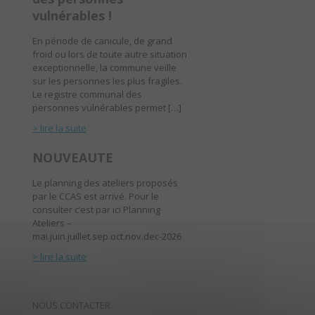
vulnérables !
En période de canicule, de grand
froid ou lors de toute autre situation
exceptionnelle, la commune veille
sur les personnes les plus fragiles.
Le registre communal des
personnes vulnérables permet […]
> lire la suite
NOUVEAUTE
Le planning des ateliers proposés
par le CCAS est arrivé. Pour le
consulter c’est par ici Planning
Ateliers –
mai.juin.juillet.sep.oct.nov.dec-2026
> lire la suite
NOUS CONTACTER