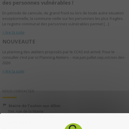
des personnes vulnérables !
En période de canicule, de grand froid ou lors de toute autre situation
exceptionnelle, la commune veille sur les personnes les plus fragiles.
Le registre communal des personnes vulnérables permet […]
> lire la suite
NOUVEAUTE
Le planning des ateliers proposés par le CCAS est arrivé. Pour le
consulter c’est par ici Planning Ateliers – mai.juin.juillet.sep.oct.nov.dec-
2026
> lire la suite
NOUS CONTACTER
Mairie de Toulon-sur-Allier
1ter, rue de la Mairie
03400 TOULON-SUR-ALLIER
04 70 35 13 40
04 70 35 13 49