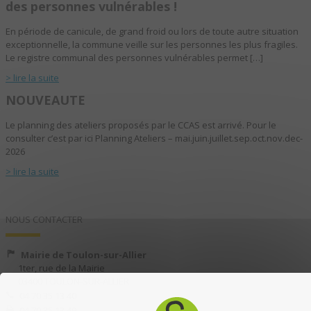
des personnes vulnérables !
En période de canicule, de grand froid ou lors de toute autre situation
exceptionnelle, la commune veille sur les personnes les plus fragiles.
Le registre communal des personnes vulnérables permet […]
> lire la suite
NOUVEAUTE
Le planning des ateliers proposés par le CCAS est arrivé. Pour le
consulter c’est par ici Planning Ateliers – mai.juin.juillet.sep.oct.nov.dec-
2026
> lire la suite
NOUS CONTACTER
Mairie de Toulon-sur-Allier
1ter, rue de la Mairie
03400 TOULON-SUR-ALLIER
04 70 35 13 40
04 70 35 13 49