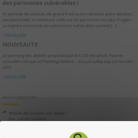
des personnes vulnérables !
En période de canicule, de grand froid ou lors de toute autre situation
exceptionnelle, la commune veille sur les personnes les plus fragiles.
Le registre communal des personnes vulnérables permet […]
> lire la suite
NOUVEAUTE
Le planning des ateliers proposés par le CCAS est arrivé. Pour le
consulter c’est par ici Planning Ateliers – mai.juin.juillet.sep.oct.nov.dec-
2026
> lire la suite
NOUS CONTACTER
Mairie de Toulon-sur-Allier
1ter, rue de la Mairie
03400 TOULON-SUR-ALLIER
04 70 35 13 40
04 70 35 13 49