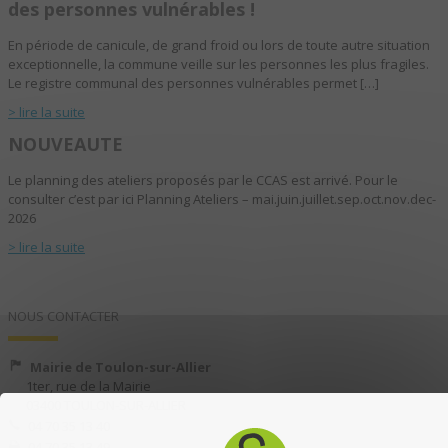
des personnes vulnérables !
En période de canicule, de grand froid ou lors de toute autre situation
exceptionnelle, la commune veille sur les personnes les plus fragiles.
Le registre communal des personnes vulnérables permet […]
> lire la suite
NOUVEAUTE
Le planning des ateliers proposés par le CCAS est arrivé. Pour le
consulter c’est par ici Planning Ateliers – mai.juin.juillet.sep.oct.nov.dec-
2026
> lire la suite
NOUS CONTACTER
Mairie de Toulon-sur-Allier
1ter, rue de la Mairie
03400 TOULON-SUR-ALLIER
04 70 35 13 40
04 70 35 13 49