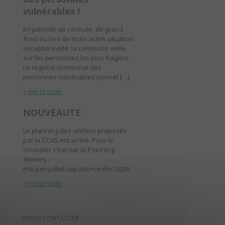
vulnérables !
En période de canicule, de grand
froid ou lors de toute autre situation
exceptionnelle, la commune veille
sur les personnes les plus fragiles.
Le registre communal des
personnes vulnérables permet […]
> lire la suite
NOUVEAUTE
Le planning des ateliers proposés
par le CCAS est arrivé. Pour le
consulter c’est par ici Planning
Ateliers –
mai.juin.juillet.sep.oct.nov.dec-2026
> lire la suite
NOUS CONTACTER