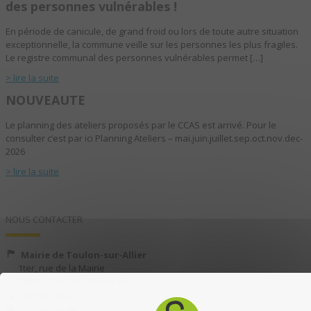
des personnes vulnérables !
En période de canicule, de grand froid ou lors de toute autre situation
exceptionnelle, la commune veille sur les personnes les plus fragiles.
Le registre communal des personnes vulnérables permet […]
> lire la suite
NOUVEAUTE
Le planning des ateliers proposés par le CCAS est arrivé. Pour le
consulter c’est par ici Planning Ateliers – mai.juin.juillet.sep.oct.nov.dec-
2026
> lire la suite
NOUS CONTACTER
Mairie de Toulon-sur-Allier
1ter, rue de la Mairie
03400 TOULON-SUR-ALLIER
04 70 35 13 40
04 70 35 13 49