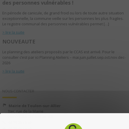
des personnes vulnérables !
En période de canicule, de grand froid ou lors de toute autre situation
exceptionnelle, la commune veille sur les personnes les plus fragiles.
Le registre communal des personnes vulnérables permet […]
> lire la suite
NOUVEAUTE
Le planning des ateliers proposés par le CCAS est arrivé. Pour le
consulter c’est par ici Planning Ateliers – mai.juin.juillet.sep.oct.nov.dec-
2026
> lire la suite
NOUS CONTACTER
Mairie de Toulon-sur-Allier
1ter, rue de la Mairie
03400 TOULON-SUR-ALLIER
04 70 35 13 40
04 70 35 13 49