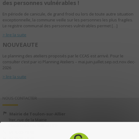
des personnes vulnérables !
En période de canicule, de grand froid ou lors de toute autre situation
exceptionnelle, la commune veille sur les personnes les plus fragiles.
Le registre communal des personnes vulnérables permet […]
> lire la suite
NOUVEAUTE
Le planning des ateliers proposés par le CCAS est arrivé. Pour le
consulter c’est par ici Planning Ateliers – mai.juin.juillet.sep.oct.nov.dec-
2026
> lire la suite
NOUS CONTACTER
Mairie de Toulon-sur-Allier
1ter, rue de la Mairie
03400 TOULON-SUR-ALLIER
04 70 35 13 40
04 70 35 13 49