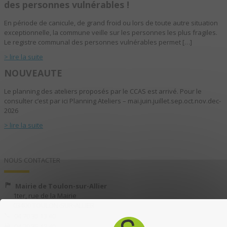
des personnes vulnérables !
En période de canicule, de grand froid ou lors de toute autre situation
exceptionnelle, la commune veille sur les personnes les plus fragiles.
Le registre communal des personnes vulnérables permet […]
> lire la suite
NOUVEAUTE
Le planning des ateliers proposés par le CCAS est arrivé. Pour le
consulter c’est par ici Planning Ateliers – mai.juin.juillet.sep.oct.nov.dec-
2026
> lire la suite
NOUS CONTACTER
Mairie de Toulon-sur-Allier
1ter, rue de la Mairie
03400 TOULON-SUR-ALLIER
04 70 35 13 40
04 70 35 13 49