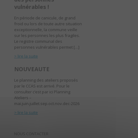
vulnérables !
En période de canicule, de grand
froid ou lors de toute autre situation
exceptionnelle, la commune veille
sur les personnes les plus fragiles.
Le registre communal des
personnes vulnérables permet […]
> lire la suite
NOUVEAUTE
Le planning des ateliers proposés
par le CCAS est arrivé. Pour le
consulter c’est par ici Planning
Ateliers –
mai.juin.juillet.sep.oct.nov.dec-2026
> lire la suite
NOUS CONTACTER