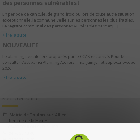
des personnes vulnérables !
En période de canicule, de grand froid ou lors de toute autre situation
exceptionnelle, la commune veille sur les personnes les plus fragiles.
Le registre communal des personnes vulnérables permet […]
> lire la suite
NOUVEAUTE
Le planning des ateliers proposés par le CCAS est arrivé. Pour le
consulter c’est par ici Planning Ateliers – mai.juin.juillet.sep.oct.nov.dec-
2026
> lire la suite
NOUS CONTACTER
Mairie de Toulon-sur-Allier
1ter, rue de la Mairie
03400 TOULON-SUR-ALLIER
04 70 35 13 40
04 70 35 13 49